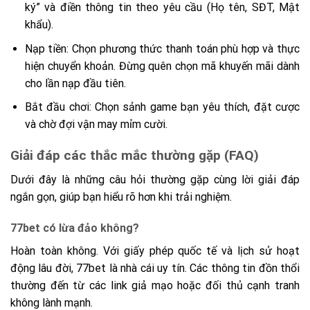
ký” và điền thông tin theo yêu cầu (Họ tên, SĐT, Mật
khẩu).
Nạp tiền: Chọn phương thức thanh toán phù hợp và thực
hiện chuyển khoản. Đừng quên chọn mã khuyến mãi dành
cho lần nạp đầu tiên.
Bắt đầu chơi: Chọn sảnh game bạn yêu thích, đặt cược
và chờ đợi vận may mỉm cười.
Giải đáp các thắc mắc thường gặp (FAQ)
Dưới đây là những câu hỏi thường gặp cùng lời giải đáp
ngắn gọn, giúp bạn hiểu rõ hơn khi trải nghiệm.
77bet có lừa đảo không?
Hoàn toàn không. Với giấy phép quốc tế và lịch sử hoạt
động lâu đời, 77bet là nhà cái uy tín. Các thông tin đồn thổi
thường đến từ các link giả mạo hoặc đối thủ cạnh tranh
không lành mạnh.