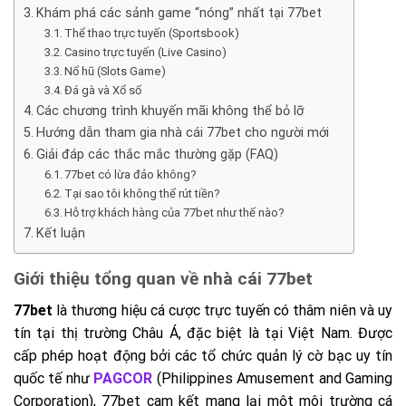
Khám phá các sảnh game “nóng” nhất tại 77bet
Thể thao trực tuyến (Sportsbook)
Casino trực tuyến (Live Casino)
Nổ hũ (Slots Game)
Đá gà và Xổ số
Các chương trình khuyến mãi không thể bỏ lỡ
Hướng dẫn tham gia nhà cái 77bet cho người mới
Giải đáp các thắc mắc thường gặp (FAQ)
77bet có lừa đảo không?
Tại sao tôi không thể rút tiền?
Hỗ trợ khách hàng của 77bet như thế nào?
Kết luận
Giới thiệu tổng quan về nhà cái 77bet
77bet
là thương hiệu cá cược trực tuyến có thâm niên và uy
tín tại thị trường Châu Á, đặc biệt là tại Việt Nam. Được
cấp phép hoạt động bởi các tổ chức quản lý cờ bạc uy tín
quốc tế như
PAGCOR
(Philippines Amusement and Gaming
Corporation), 77bet cam kết mang lại một môi trường cá