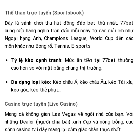
Thể thao trực tuyến (Sportsbook)
Đây là sảnh chơi thu hút đông đảo bet thủ nhất. 77bet
cung cấp hàng nghìn trận đấu mỗi ngày từ các giải lớn như
Ngoại hạng Anh, Champions League, World Cup đến các
môn khác như Bóng rổ, Tennis, E-sports.
Tỷ lệ kèo cạnh tranh:
Mức ăn tiền tại 77bet thường
cao hơn so với mặt bằng chung thị trường.
Đa dạng loại kèo:
Kèo châu Á, kèo châu Âu, kèo Tài xỉu,
kèo góc, kèo thẻ phạt…
Casino trực tuyến (Live Casino)
Mang cả không gian Las Vegas về ngôi nhà của bạn. Với
những Dealer (người chia bài) xinh đẹp và nóng bỏng, các
sảnh casino tại đây mang lại cảm giác chân thực nhất.