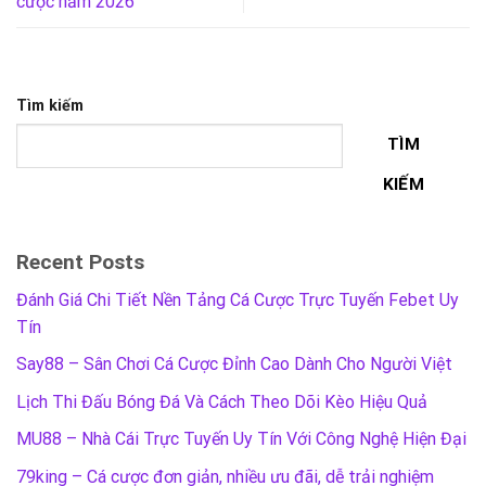
cược năm 2026
Tìm kiếm
TÌM
KIẾM
Recent Posts
Đánh Giá Chi Tiết Nền Tảng Cá Cược Trực Tuyến Febet Uy
Tín
Say88 – Sân Chơi Cá Cược Đỉnh Cao Dành Cho Người Việt
Lịch Thi Đấu Bóng Đá Và Cách Theo Dõi Kèo Hiệu Quả
MU88 – Nhà Cái Trực Tuyến Uy Tín Với Công Nghệ Hiện Đại
79king – Cá cược đơn giản, nhiều ưu đãi, dễ trải nghiệm