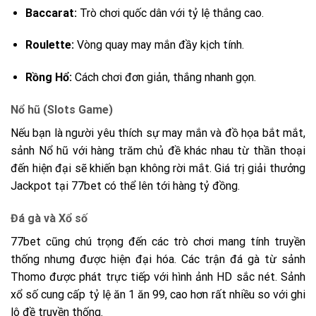
Baccarat:
Trò chơi quốc dân với tỷ lệ thắng cao.
Roulette:
Vòng quay may mắn đầy kịch tính.
Rồng Hổ:
Cách chơi đơn giản, thắng nhanh gọn.
Nổ hũ (Slots Game)
Nếu bạn là người yêu thích sự may mắn và đồ họa bắt mắt,
sảnh Nổ hũ với hàng trăm chủ đề khác nhau từ thần thoại
đến hiện đại sẽ khiến bạn không rời mắt. Giá trị giải thưởng
Jackpot tại 77bet có thể lên tới hàng tỷ đồng.
Đá gà và Xổ số
77bet cũng chú trọng đến các trò chơi mang tính truyền
thống nhưng được hiện đại hóa. Các trận đá gà từ sảnh
Thomo được phát trực tiếp với hình ảnh HD sắc nét. Sảnh
xổ số cung cấp tỷ lệ ăn 1 ăn 99, cao hơn rất nhiều so với ghi
lô đề truyền thống.