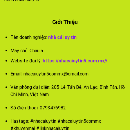
Giới Thiệu
Tên doanh nghiệp:
nhà cái uy tín
Máy chủ: Châu á
Website đại lý:
https://nhacaiuytin5.com.mx//
Email: n
hacaiuytin5commx@gmail.com
Văn phòng đại diện:
205 Lê Tấn Bê, An Lạc, Bình Tân, Hồ
Chí Minh, Việt Nam
Số điện thoại: 0793476982
Hastags: #nhacaiuytin #nhacaiuytin5commx
#khuyenmai #linknhacaiuytin