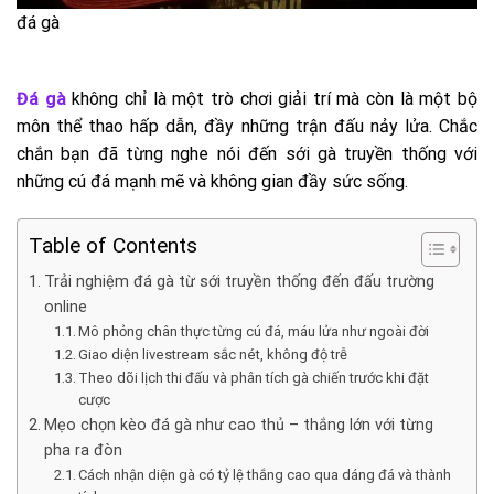
đá gà
Đá gà
không chỉ là một trò chơi giải trí mà còn là một bộ
môn thể thao hấp dẫn, đầy những trận đấu nảy lửa. Chắc
chắn bạn đã từng nghe nói đến sới gà truyền thống với
những cú đá mạnh mẽ và không gian đầy sức sống.
Table of Contents
Trải nghiệm đá gà từ sới truyền thống đến đấu trường
online
Mô phỏng chân thực từng cú đá, máu lửa như ngoài đời
Giao diện livestream sắc nét, không độ trễ
Theo dõi lịch thi đấu và phân tích gà chiến trước khi đặt
cược
Mẹo chọn kèo đá gà như cao thủ – thắng lớn với từng
pha ra đòn
Cách nhận diện gà có tỷ lệ thắng cao qua dáng đá và thành