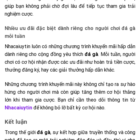
giúp bạn không phải chờ đợi lâu để tiếp tục tham gia trải
nghiệm cược.
Nhiều ưu đãi đặc biệt dành riêng cho người chơi đá gà
mỗi tuần
Nhacaiuytin luôn có những chương trình khuyến mãi hấp dẫn
dành riêng cho cộng đồng yêu thích
đá gà
. Mỗi tuần, người
chơi có cơ hội nhận được các ưu đãi như hoàn trả tiền cược,
thưởng đăng ký, hay các giải thưởng hấp dẫn khác.
Những chương trình khuyến mãi này không chỉ tạo ra sự hào
hứng cho người chơi mà còn giúp tăng thêm cơ hội thắng
lớn khi tham gia cược. Bạn chỉ cần theo dõi thông tin từ
Nhacaiuytin
để không bỏ lỡ bất kỳ cơ hội nào.
Kết luận
Trong thế giới
đá gà
, sự kết hợp giữa truyền thống và công