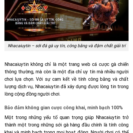
Nhacaiuytin – sới đá gà uy tín, công bằng và đậm chất giải trí
Nhacaiuytin không chỉ là một trang web cá cược gà chiến
thông thường, mà còn là một địa chỉ uy tín mà nhiều người
chơi lựa chọn. Với sự cam kết về tính công bằng và chất
lượng dịch vụ, Nhacaiuytin đã xây dựng được lòng tin trong
lòng cộng đồng người chơi.
Bảo đảm không gian cược công khai, minh bạch 100%
Một trong những yếu tố quan trọng giúp Nhacaiuytin trở
thành một trong những sới gà hàng đầu chính là tính công
khai và minh bạch trong mọi hoạt động. Người chơi có thể