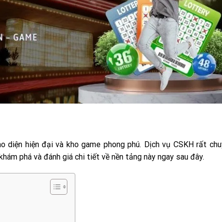
ao diện hiện đại và kho game phong phú. Dịch vụ CSKH rất ch
khám phá và đánh giá chi tiết về nền tảng này ngay sau đây.