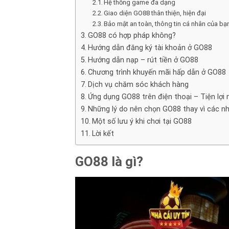
Hệ thống game đa dạng
Giao diện GO88 thân thiện, hiện đại
Bảo mật an toàn, thông tin cá nhân của bạ
GO88 có hợp pháp không?
Hướng dẫn đăng ký tài khoản ở GO88
Hướng dẫn nạp – rút tiền ở GO88
Chương trình khuyến mãi hấp dẫn ở GO88
Dịch vụ chăm sóc khách hàng
Ứng dụng GO88 trên điện thoại – Tiện lợi 
Những lý do nên chọn GO88 thay vì các nh
Một số lưu ý khi chơi tại GO88
Lời kết
GO88 là gì?