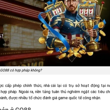
GO88 có hợp pháp không?
 cấp phép chính thức, nhà cái lại có trụ sở hoạt động tại 
 hợp pháp. Ngoài ra, nền tảng tuân thủ nghiêm ngặt các tiêu c
hành, được nhiều tổ chức đánh giá game quốc tế công nhận.
hoản ở GO88