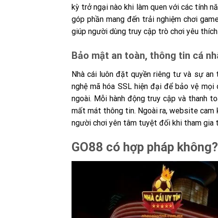
kỳ trở ngại nào khi làm quen với các tính n
góp phần mang đến trải nghiệm chơi game 
giúp người dùng truy cập trò chơi yêu thích 
Bảo mật an toàn, thông tin cá nh
Nhà cái luôn đặt quyền riêng tư và sự an
nghệ mã hóa SSL hiện đại để bảo vệ mọi dữ
ngoài. Mỗi hành động truy cập và thanh t
mất mát thông tin. Ngoài ra, website cam k
người chơi yên tâm tuyệt đối khi tham gia t
GO88 có hợp pháp không?