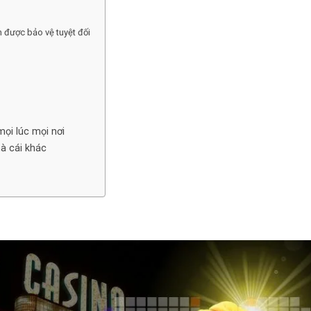
n được bảo vệ tuyệt đối
mọi lúc mọi nơi
à cái khác