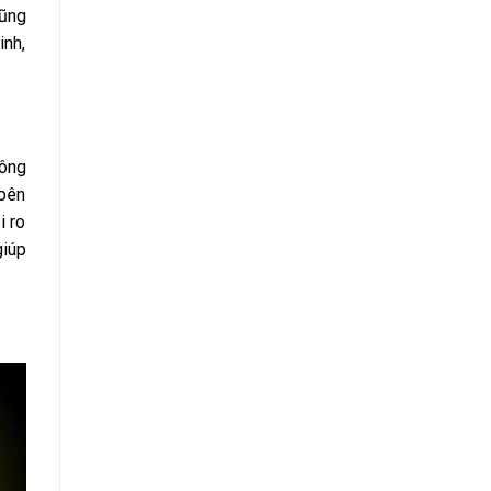
cũng
inh,
công
 bên
i ro
giúp