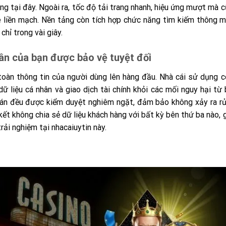
ăng tại đây. Ngoài ra, tốc độ tải trang nhanh, hiệu ứng mượt mà 
liền mạch. Nền tảng còn tích hợp chức năng tìm kiếm thông m
chỉ trong vài giây.
ân của bạn được bảo vệ tuyệt đối
 toàn thông tin của người dùng lên hàng đầu. Nhà cái sử dụng 
 liệu cá nhân và giao dịch tài chính khỏi các mối nguy hại từ
oán đều được kiểm duyệt nghiêm ngặt, đảm bảo không xảy ra rủ
ết không chia sẻ dữ liệu khách hàng với bất kỳ bên thứ ba nào, 
rải nghiệm tại nhacaiuytin này.