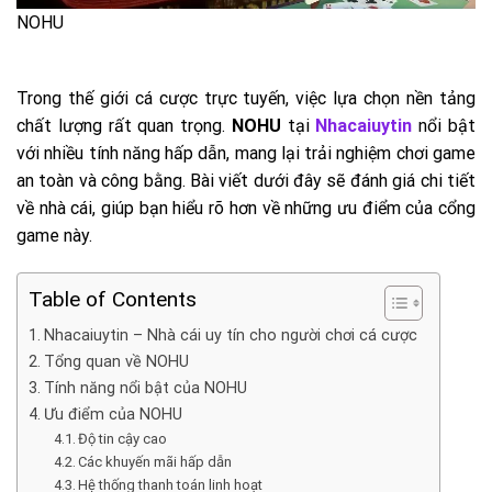
NOHU
Trong thế giới cá cược trực tuyến, việc lựa chọn nền tảng
chất lượng rất quan trọng.
NOHU
tại
Nhacaiuytin
nổi bật
với nhiều tính năng hấp dẫn, mang lại trải nghiệm chơi game
an toàn và công bằng. Bài viết dưới đây sẽ đánh giá chi tiết
về nhà cái, giúp bạn hiểu rõ hơn về những ưu điểm của cổng
game này.
Table of Contents
Nhacaiuytin – Nhà cái uy tín cho người chơi cá cược
Tổng quan về NOHU
Tính năng nổi bật của NOHU
Ưu điểm của NOHU
Độ tin cậy cao
Các khuyến mãi hấp dẫn
Hệ thống thanh toán linh hoạt