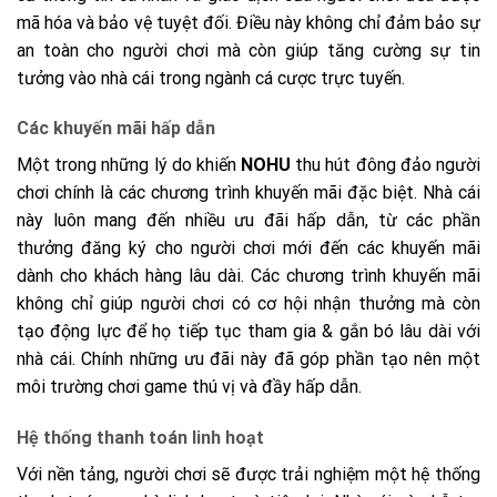
mã hóa và bảo vệ tuyệt đối. Điều này không chỉ đảm bảo sự
an toàn cho người chơi mà còn giúp tăng cường sự tin
tưởng vào nhà cái trong ngành cá cược trực tuyến.
Các khuyến mãi hấp dẫn
Một trong những lý do khiến
NOHU
thu hút đông đảo người
chơi chính là các chương trình khuyến mãi đặc biệt. Nhà cái
này luôn mang đến nhiều ưu đãi hấp dẫn, từ các phần
thưởng đăng ký cho người chơi mới đến các khuyến mãi
dành cho khách hàng lâu dài. Các chương trình khuyến mãi
không chỉ giúp người chơi có cơ hội nhận thưởng mà còn
tạo động lực để họ tiếp tục tham gia & gắn bó lâu dài với
nhà cái. Chính những ưu đãi này đã góp phần tạo nên một
môi trường chơi game thú vị và đầy hấp dẫn.
Hệ thống thanh toán linh hoạt
Với nền tảng, người chơi sẽ được trải nghiệm một hệ thống