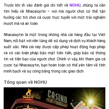
Trước khi đi vào đánh giá chi tiết về
NOHU
, chúng ta cần
tìm hiểu về Nhacaiuytin – nơi mà người chơi có thể tận
hưởng các trò chơi cá cược trực tuyến với một trải nghiệm
mượt mà và an toàn.
Nhacaiuytin là một trong những nhà cái hàng đầu tại Việt
Nam, nổi bật với nền tảng dễ sử dụng và dịch vụ khách hàng
xuất sắc. Nhà cái này được cấp phép hoạt động hợp pháp
và có các biện pháp bảo mật tiên tiến, giúp bảo vệ thông
tin và tiền bạc của người chơi. Chính vì vậy, khi tham gia cá
cược tại Nhacaiuytin, bạn hoàn toàn có thể yên tâm về tính
minh bạch và sự công bằng trong các giao dịch.
Tổng quan về NOHU