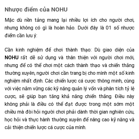
Nhược điểm của NOHU
Mặc dù nền tảng mang lại nhiều lợi ích cho người chơi,
nhưng không có gì là hoàn hảo. Dưới đây là 01 số nhược
điểm cần lưu ý:
Cần kinh nghiệm để chơi thành thạo: Dù giao diện của
NOHU
rất dễ sử dụng và thân thiện với người chơi mới,
nhưng để có thể chơi một cách thành thạo và chiến thắng
thường xuyên, người chơi cần trang bị cho mình một số kinh
nghiệm nhất định. Các chiến lược cá cược thông minh, cùng
với việc nắm vững các kỹ năng quản lý vốn và phân tích tỷ lệ
cược, sẽ giúp bạn tăng khả năng chiến thắng. Điều này
không phải là điều có thể đạt được trong một sớm một
chiều mà đòi hỏi người chơi phải dành thời gian nghiên cứu,
học hỏi và thực hành thường xuyên để nâng cao kỹ năng và
cải thiện chiến lược cá cược của mình.