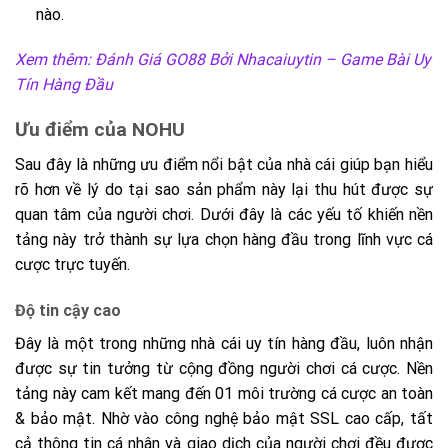
nào.
Xem thêm: Đánh Giá GO88 Bởi Nhacaiuytin – Game Bài Uy
Tín Hàng Đầu
Ưu điểm của NOHU
Sau đây là những ưu điểm nổi bật của nhà cái giúp bạn hiểu
rõ hơn về lý do tại sao sản phẩm này lại thu hút được sự
quan tâm của người chơi. Dưới đây là các yếu tố khiến nền
tảng này trở thành sự lựa chọn hàng đầu trong lĩnh vực cá
cược trực tuyến.
Độ tin cậy cao
Đây là một trong những nhà cái uy tín hàng đầu, luôn nhận
được sự tin tưởng từ cộng đồng người chơi cá cược. Nền
tảng này cam kết mang đến 01 môi trường cá cược an toàn
& bảo mật. Nhờ vào công nghệ bảo mật SSL cao cấp, tất
cả thông tin cá nhân và giao dịch của người chơi đều được